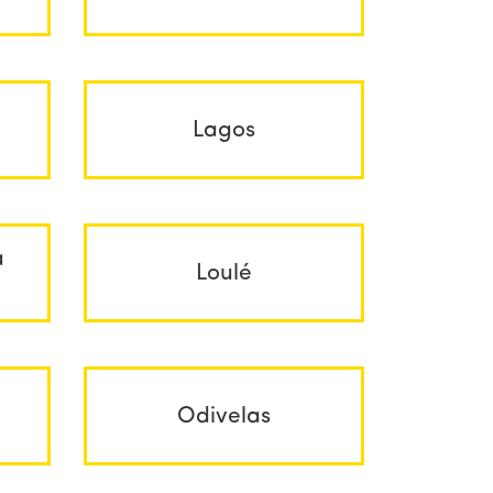
Lagos
a
Loulé
Odivelas