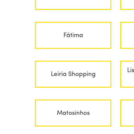
Fátima
Li
Leiria Shopping
Matosinhos