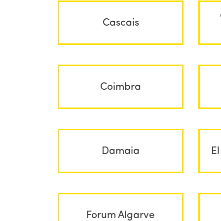
Cascais
Coimbra
Damaia
El
Forum Algarve