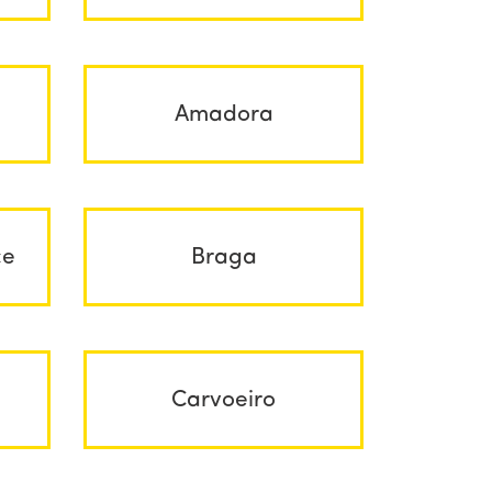
Amadora
ce
Braga
Carvoeiro