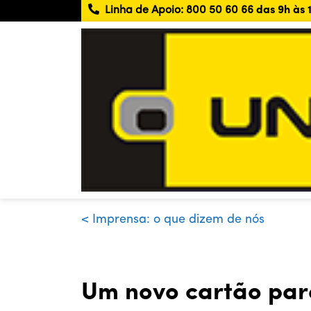
Linha de Apoio:
800 50 60 66
das 9h às 
< Imprensa: o que dizem de nós
Um novo cartão para