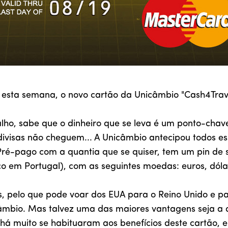
o esta semana, o novo cartão da Unicâmbio "Cash4Trave
lho, sabe que o dinheiro que se leva é um ponto-chav
 divisas não cheguem... A Unicâmbio antecipou todos e
. Pré-pago com a quantia que se quiser, tem um pin d
co em Portugal), com as seguintes moedas: euros, dólare
s, pelo que pode voar dos EUA para o Reino Unido e p
mbio. Mas talvez uma das maiores vantagens seja a 
 há muito se habituaram aos benefícios deste cartão, 