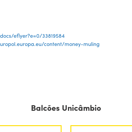
a/docs/eflyer?e=0/33819584
europol.europa.eu/content/money-muling
Balcões Unicâmbio