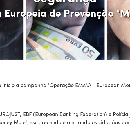
Europeia de Prevenção "M
ve início a campanha "Operação EMMA - E​uropean Mone
OJUST, EBF (European Banking Federation) e Polícia 
ney Mule", esclarecendo e alertando os cidadãos para 